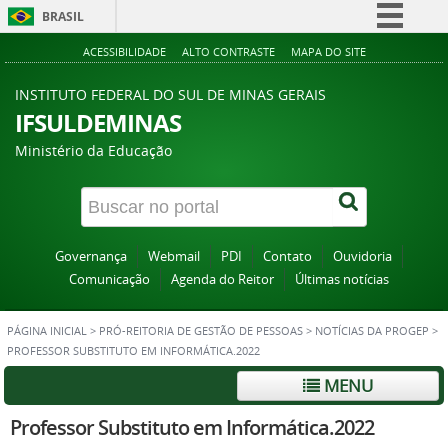
BRASIL
Simplifique!
ACESSIBILIDADE
ALTO CONTRASTE
MAPA DO SITE
Comunica BR
INSTITUTO FEDERAL DO SUL DE MINAS GERAIS
Participe
IFSULDEMINAS
Acesso à informação
Ministério da Educação
Legislação
Canais
Governança
Webmail
PDI
Contato
Ouvidoria
Comunicação
Agenda do Reitor
Últimas notícias
PÁGINA INICIAL
>
PRÓ-REITORIA DE GESTÃO DE PESSOAS
>
NOTÍCIAS DA PROGEP
>
PROFESSOR SUBSTITUTO EM INFORMÁTICA.2022
MENU
Professor Substituto em Informática.2022