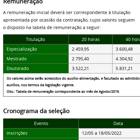
Remuneração
A remuneração inicial deverá ser correspondente à titulação
apresentada por ocasião da contratação, cujos valores seguem
o disposto na tabela de remuneração a seguir:
Titulação
20 horas
40 hor
Especialização
2.459,95
3.600,48
Mestrado
2.795,40
4.304,92
Doutorado
3.522,21
5.831,21
Os valores acima serão acrescidos do auxílio-alimentação, e facultado ao admitid
auxílios, nos termos da legislação vigente.
Obs.: Tabela de remuneração correspondente ao mês de Agosto/2019.
Cronograma da seleção
Evento
Data
Inscrições
12/05 a 18/05/2022