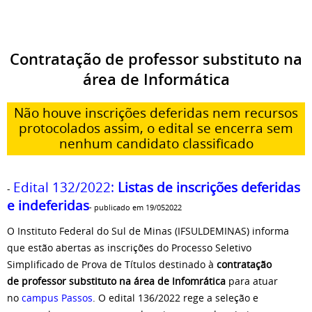
Contratação de professor substituto na
área de Informática
Não houve inscrições deferidas nem recursos
protocolados assim, o edital se encerra sem
nenhum candidato classificado
Edital 132/2022
:
Listas de inscrições deferidas
-
e indeferidas
- publicado em 19/052022
O Instituto Federal do Sul de Minas (IFSULDEMINAS) informa
que estão abertas as inscrições do Processo Seletivo
Simplificado de Prova de Títulos destinado à
contratação
de
professor substituto na área de Infomrática
para atuar
no
campus Passos
. O
edital
136
/2022 rege a seleção e