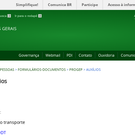
Simplifique!
Comunica BR
Participe
Acesso à infor
 busca
3
Ir para o rodapé
4
S GERAIS
Governança
Webmail
PDI
Contato
Ouvidoria
Comuni
 PESSOAS
>
FORMULÁRIOS-DOCUMENTOS
>
PROGEP
>
AUXÍLIOS
ios
:
io transporte
ODT