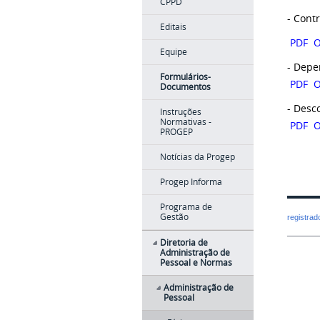
CPPD
- Cont
Editais
PDF
Equipe
- Depe
Formulários-
PDF
Documentos
- Desc
Instruções
Normativas -
PDF
PROGEP
Notícias da Progep
Progep Informa
Programa de
Gestão
registra
Diretoria de
Administração de
Pessoal e Normas
Administração de
Pessoal