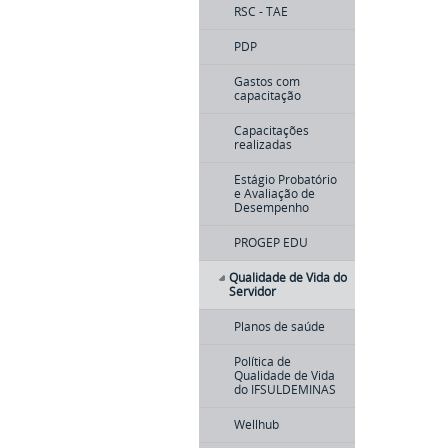
RSC - TAE
PDP
Gastos com
capacitação
Capacitações
realizadas
Estágio Probatório
e Avaliação de
Desempenho
PROGEP EDU
Qualidade de Vida do
Servidor
Planos de saúde
Política de
Qualidade de Vida
do IFSULDEMINAS
Wellhub