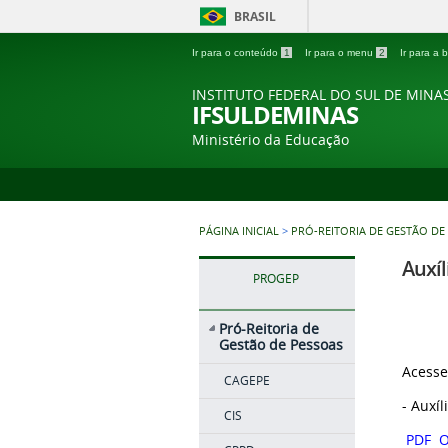
BRASIL
Ir para o conteúdo
1
Ir para o menu
2
Ir para a
INSTITUTO FEDERAL DO SUL DE MINA
IFSULDEMINAS
Ministério da Educação
PÁGINA INICIAL
>
PRÓ-REITORIA DE GESTÃO DE
Auxíl
PROGEP
Pró-Reitoria de
Gestão de Pessoas
Acesse
CAGEPE
- Auxíl
CIS
PDF