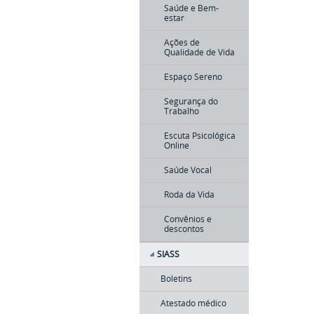
Saúde e Bem-
estar
Ações de
Qualidade de Vida
Espaço Sereno
Segurança do
Trabalho
Escuta Psicológica
Online
Saúde Vocal
Roda da Vida
Convênios e
descontos
SIASS
Boletins
Atestado médico