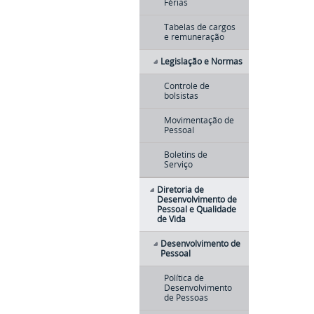
Férias
Tabelas de cargos
e remuneração
Legislação e Normas
Controle de
bolsistas
Movimentação de
Pessoal
Boletins de
Serviço
Diretoria de
Desenvolvimento de
Pessoal e Qualidade
de Vida
Desenvolvimento de
Pessoal
Política de
Desenvolvimento
de Pessoas