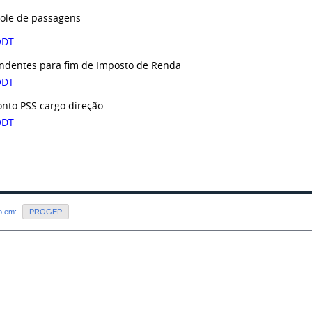
role de passagens
ODT
ndentes para fim de Imposto de Renda
ODT
onto PSS cargo direção
ODT
do em:
PROGEP