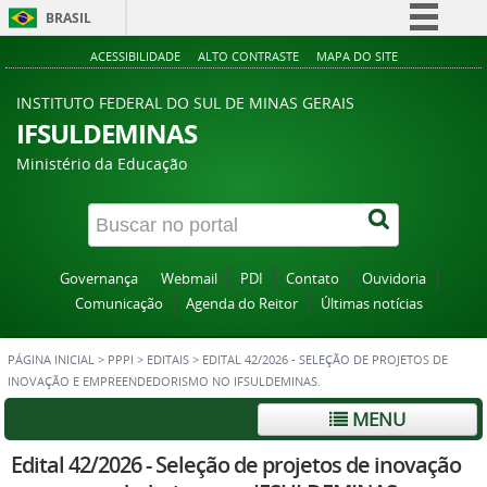
BRASIL
Simplifique!
ACESSIBILIDADE
ALTO CONTRASTE
MAPA DO SITE
Comunica BR
INSTITUTO FEDERAL DO SUL DE MINAS GERAIS
Participe
IFSULDEMINAS
Acesso à informação
Ministério da Educação
Legislação
Canais
Governança
Webmail
PDI
Contato
Ouvidoria
Comunicação
Agenda do Reitor
Últimas notícias
PÁGINA INICIAL
>
PPPI
>
EDITAIS
>
EDITAL 42/2026 - SELEÇÃO DE PROJETOS DE
INOVAÇÃO E EMPREENDEDORISMO NO IFSULDEMINAS.
MENU
Edital 42/2026 - Seleção de projetos de inovação