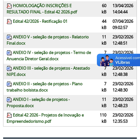
HOMOLOGAÇÃO INSCRIÇÕES E
60
13/04/2026
RESULTADO FINAL - Edital 42 2026.pdf
kB
14:04:44
Edital 42/2026 - Retificação 01
44
07/04/2026
kB
09:02:57
ANEXO V - seleção de projetos - Relatorio
11
23/02/2026
Final.docx
kB
12:48:51
ANEXO IV - seleção de projetos - Termo de
7
23/02/2026
Anuencia Diretor Geral.docx
kB
12:48:44
ANEXO III - seleção de projetos - Atestado
7
23/02/2026
NIPE.docx
kB
12:48:38
ANEXO II - seleção de projetos - Plano
7
23/02/2026
trabalho bolsista.docx
kB
12:48:30
ANEXO I - seleção de projetos -
11
23/02/2026
Proposta.docx
kB
12:48:23
Edital 42 2026 - Projetos de Inovação e
110
23/02/2026
Empreendedorismo.pdf
kB
12:35:53