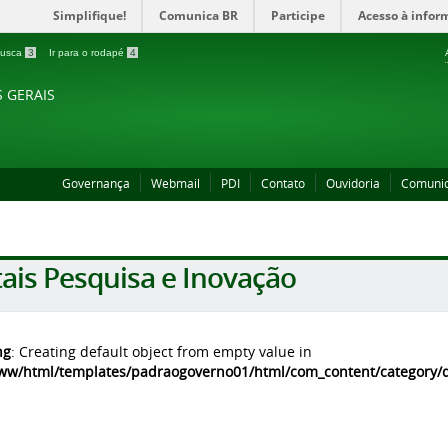
Simplifique!
Comunica BR
Participe
Acesso à infor
 busca
3
Ir para o rodapé
4
S GERAIS
Governança
Webmail
PDI
Contato
Ouvidoria
Comuni
tais Pesquisa e Inovação
ng
: Creating default object from empty value in
ww/html/templates/padraogoverno01/html/com_content/category/de