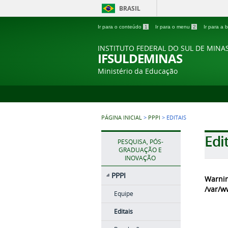
BRASIL
Ir para o conteúdo
1
Ir para o menu
2
Ir para a
INSTITUTO FEDERAL DO SUL DE MINA
IFSULDEMINAS
Ministério da Educação
PÁGINA INICIAL
>
PPPI
>
EDITAIS
Edi
PESQUISA, PÓS-
GRADUAÇÃO E
INOVAÇÃO
PPPI
Warni
/var/w
Equipe
Editais