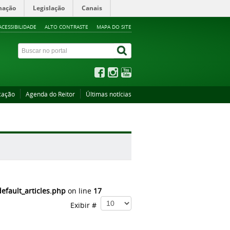
mação
Legislação
Canais
ACESSIBILIDADE
ALTO CONTRASTE
MAPA DO SITE
cação
Agenda do Reitor
Últimas notícias
fault_articles.php
on line
17
Exibir #