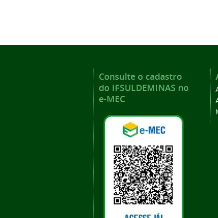
Consulte o cadastro
do IFSULDEMINAS no
e-MEC