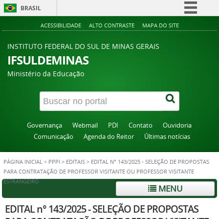
BRASIL
Simplifique!
ACESSIBILIDADE
ALTO CONTRASTE
MAPA DO SITE
Comunica BR
INSTITUTO FEDERAL DO SUL DE MINAS GERAIS
Participe
IFSULDEMINAS
Acesso à informação
Ministério da Educação
Legislação
Canais
Governança
Webmail
PDI
Contato
Ouvidoria
Comunicação
Agenda do Reitor
Últimas notícias
PÁGINA INICIAL
>
PPPI
>
EDITAIS
>
EDITAL N° 143/2025 - SELEÇÃO DE PROPOSTAS
PARA CONTRATAÇÃO DE PROFESSOR VISITANTE OU PROFESSOR VISITANTE
ESTRANGEIRO
MENU
EDITAL n° 143/2025 - SELEÇÃO DE PROPOSTAS