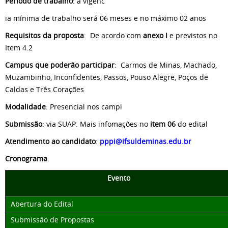
Período de trabalho
: a vigênc
ia mínima de trabalho será 06 meses e no máximo 02 anos
Requisitos da proposta
: De acordo com
anexo I
e previstos no
Item 4.2
Campus que poderão participar
:
Carmos de Minas, Machado,
Muzambinho, Inconfidentes, Passos, Pouso Alegre, Poços de
Caldas e Três Corações
Modalidade
: Presencial nos campi
Submissão
: via SUAP. Mais infomações no
item 06
do edital
Atendimento ao candidato
:
pppi@ifsuldeminas.edu.br
Cronograma
:
Evento
Abertura do Edital
Submissão de Propostas