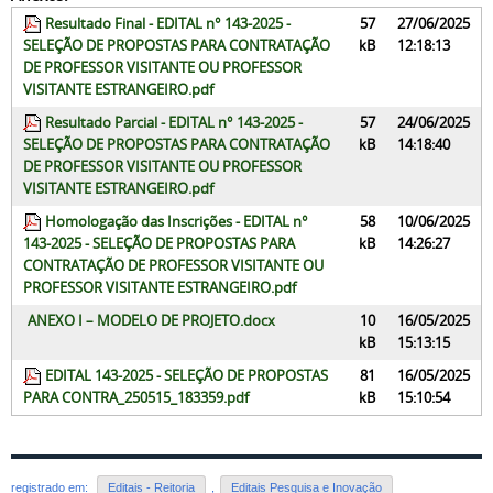
Resultado Final - EDITAL n° 143-2025 -
57
27/06/2025
SELEÇÃO DE PROPOSTAS PARA CONTRATAÇÃO
kB
12:18:13
DE PROFESSOR VISITANTE OU PROFESSOR
VISITANTE ESTRANGEIRO.pdf
Resultado Parcial - EDITAL n° 143-2025 -
57
24/06/2025
SELEÇÃO DE PROPOSTAS PARA CONTRATAÇÃO
kB
14:18:40
DE PROFESSOR VISITANTE OU PROFESSOR
VISITANTE ESTRANGEIRO.pdf
Homologação das Inscrições - EDITAL n°
58
10/06/2025
143-2025 - SELEÇÃO DE PROPOSTAS PARA
kB
14:26:27
CONTRATAÇÃO DE PROFESSOR VISITANTE OU
PROFESSOR VISITANTE ESTRANGEIRO.pdf
ANEXO I – MODELO DE PROJETO.docx
10
16/05/2025
kB
15:13:15
EDITAL 143-2025 - SELEÇÃO DE PROPOSTAS
81
16/05/2025
PARA CONTRA_250515_183359.pdf
kB
15:10:54
registrado em:
Editais - Reitoria
,
Editais Pesquisa e Inovação