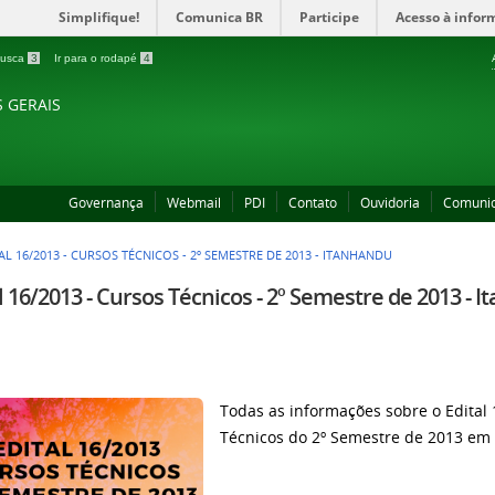
Simplifique!
Comunica BR
Participe
Acesso à infor
 busca
3
Ir para o rodapé
4
S GERAIS
Governança
Webmail
PDI
Contato
Ouvidoria
Comuni
AL 16/2013 - CURSOS TÉCNICOS - 2º SEMESTRE DE 2013 - ITANHANDU
l 16/2013 - Cursos Técnicos - 2º Semestre de 2013 - 
Todas as informações sobre o Edital
Técnicos do 2º Semestre de 2013 em