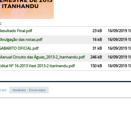
:
Resultado Final.pdf
23 kB
16/09/2019 1
Divulgação das notas.pdf
16 kB
16/09/2019 1
GABARITO OFICIAL.pdf
31 kB
16/09/2019 1
Manual Circuito das Águas_2013-2_Itanhandu.pdf
246 kB
16/09/2019 1
Edital Nº 16-2013 Vest 2013-2 Itanhandu.pdf
150 kB
16/09/2019 1
do em:
Vestibular - Encerrados