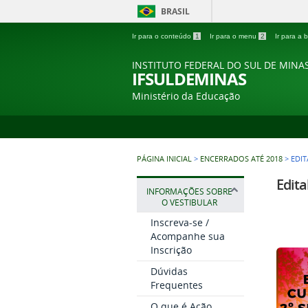
BRASIL
Ir para o conteúdo
1
Ir para o menu
2
Ir para a
INSTITUTO FEDERAL DO SUL DE MINA
IFSULDEMINAS
Ministério da Educação
PÁGINA INICIAL
>
ENCERRADOS ATÉ 2018
>
EDIT
Edita
INFORMAÇÕES SOBRE
O VESTIBULAR
Inscreva-se /
Acompanhe sua
Inscrição
Dúvidas
Frequentes
O que é Ação