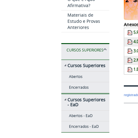
Afirmativa?
Materiais de
Estudo e Provas
Anexos
Anteriores
5.
4.
CURSOS SUPERIORES
3.
2.
Cursos Superiores
1.
Abertos
Encerrados
registra
Cursos Superiores
- EaD
Abertos - EaD
Encerrados - EaD