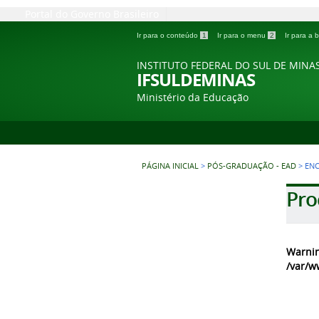
Portal do Governo Brasileiro
Ir para o conteúdo
1
Ir para o menu
2
Ir para a
INSTITUTO FEDERAL DO SUL DE MINA
IFSULDEMINAS
Ministério da Educação
PÁGINA INICIAL
>
PÓS-GRADUAÇÃO - EAD
>
EN
Pro
Warni
/var/w