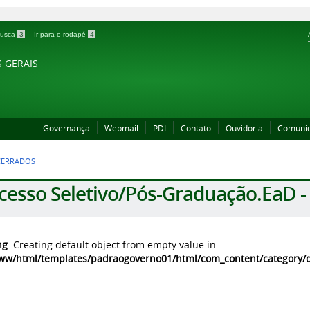
 busca
3
Ir para o rodapé
4
S GERAIS
Governança
Webmail
PDI
Contato
Ouvidoria
Comuni
CERRADOS
cesso Seletivo/Pós-Graduação.EaD -
ng
: Creating default object from empty value in
ww/html/templates/padraogoverno01/html/com_content/category/de