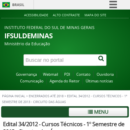
BRASIL
Simplifique!
ACESSIBILIDADE
ALTO CONTRASTE
MAPA DO SITE
Comunica BR
INSTITUTO FEDERAL DO SUL DE MINAS GERAIS
Participe
IFSULDEMINAS
Acesso à informação
Ministério da Educação
Legislação
Canais
Governança
Webmail
PDI
Contato
Ouvidoria
Comunicação
Agenda do Reitor
Últimas notícias
PÁGINA INICIAL
>
ENCERRADOS ATÉ 2018
>
EDITAL 34/2012 - CURSOS TÉCNICOS - 1º
SEMESTRE DE 2013 - CIRCUITO DAS ÁGUAS
MENU
Edital 34/2012 - Cursos Técnicos - 1º Semestre de