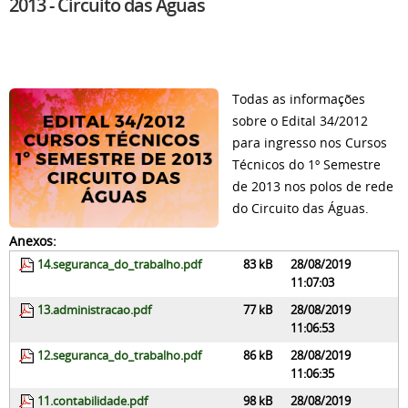
2013 - Circuito das Águas
Todas as informações
sobre o Edital 34/2012
para ingresso nos Cursos
Técnicos do 1º Semestre
de 2013 nos polos de rede
do Circuito das Águas.
Anexos:
14.seguranca_do_trabalho.pdf
83 kB
28/08/2019
11:07:03
13.administracao.pdf
77 kB
28/08/2019
11:06:53
12.seguranca_do_trabalho.pdf
86 kB
28/08/2019
11:06:35
11.contabilidade.pdf
98 kB
28/08/2019