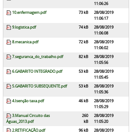
11:06:26
10.enfermagem.pdf
73 kB
28/08/2019
11:06:17
9.logistica.pdf
74 kB
28/08/2019
11:06:08
8.mecanica.pdf
72 kB
28/08/2019
11:06:02
7.seguranca_do_trabalho.pdf
82 kB
28/08/2019
11:05:56
6.GABARITO INTEGRADO.pdf
53 kB
28/08/2019
11:05:45
5.GABARITO SUBSEQUENTE.pdf
53 kB
28/08/2019
11:05:36
4.Isenção taxa.pdf
46 kB
28/08/2019
11:05:29
3.Manual Circuito das
260
28/08/2019
Águas_2013.pdf
kB
11:05:20
2.RETIFICAÇÃO.pdf
96 kB
28/08/2019