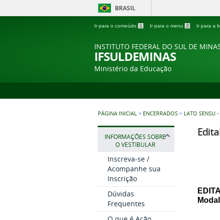
BRASIL
Ir para o conteúdo
1
Ir para o menu
2
Ir para a
INSTITUTO FEDERAL DO SUL DE MINA
IFSULDEMINAS
Ministério da Educação
PÁGINA INICIAL
>
ENCERRADOS
>
LATO SENSU 
Edita
INFORMAÇÕES SOBRE
O VESTIBULAR
Inscreva-se /
Acompanhe sua
Inscrição
EDITA
Dúvidas
Modal
Frequentes
O que é Ação