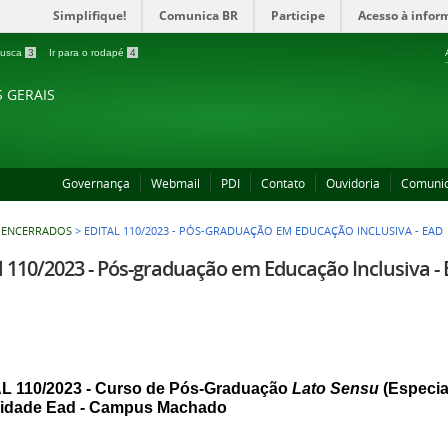
Simplifique!
Comunica BR
Participe
Acesso à infor
 busca
3
Ir para o rodapé
4
S GERAIS
Governança
Webmail
PDI
Contato
Ouvidoria
Comuni
- ENCERRADOS
>
EDITAL 110/2023 - PÓS-GRADUAÇÃO EM EDUCAÇÃO INCLUSIVA - EAD
l 110/2023 - Pós-graduação em Educação Inclusiva -
L 110/2023 - Curso de Pós-Graduação 
Lato Sensu 
(Especia
idade Ead - Campus Machado