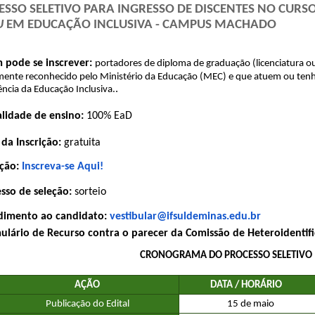
ESSO SELETIVO PARA INGRESSO DE DISCENTES NO CURS
 
EM EDUCAÇÃO INCLUSIVA - CAMPUS MACHADO
 pode se inscrever: 
portadores de diploma de graduação (licenciatura ou
ente reconhecido pelo Ministério da Educação (MEC) e que atuem ou tenha
.
ncia da Educação Inclusiva.
lidade de ensino:
 100% EaD 
 da Inscrição: 
gratuita 
ição: 
Inscreva-se Aqui!
esso de seleção: 
sorteio 
dimento ao candidato: 
vestibular@ifsuldeminas.edu.br
mulário de Recurso contra o parecer da Comissão de Heteroidentifi
 CRONOGRAMA DO PROCESSO SELETIVO
AÇÃO
DATA / HORÁRIO
Publicação do Edital
15 de maio