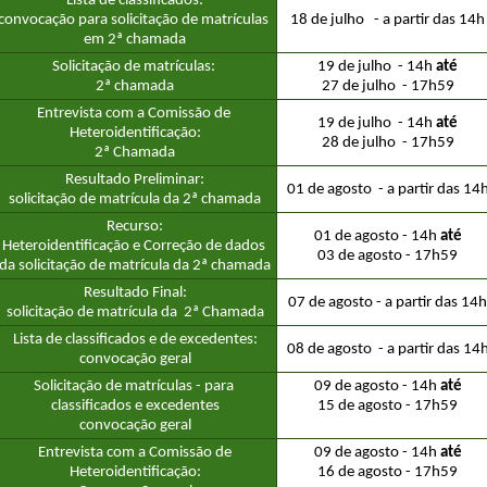
Lista de classificados:
convocação para solicitação de matrículas 
18 de julho   - a partir das 14h
em 2ª chamada
Solicitação de matrículas: 
19 de julho  - 14h
 até
2ª chamada
27 de julho  - 17h59
Entrevista com a Comissão de 
19 de julho  - 14h
 até
Heteroidentificação:
28 de julho  - 17h59
2ª Chamada
Resultado Preliminar:
01 de agosto  - a partir das 14
solicitação de matrícula da 2ª chamada
Recurso:
01 de agosto - 14h 
até
Heteroidentificação e Correção de dados 
03 de agosto - 17h59
da solicitação de matrícula da 2ª chamada
Resultado Final:
07 de agosto - a partir das 14h
solicitação de matrícula da  2ª Chamada
Lista de classificados e de excedentes:
08 de agosto  - a partir das 14
convocação geral
Solicitação de matrículas - para 
09 de agosto - 14h 
até
classificados e excedentes
15 de agosto - 17h59
convocação geral
Entrevista com a Comissão de
09 de agosto - 14h
até
Heteroidentificação:
16 de agosto - 17h59