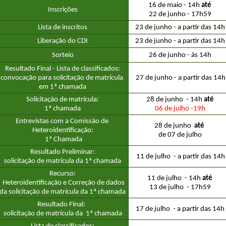
16 de maio - 14h 
até
Inscrições
22 de junho - 17h59
Lista de inscritos
23 de junho - a partir das 14h
Liberação do CDI
23 de junho - a partir das 14h
Sorteio
26 de junho - às 14h
Resultado Final - Lista de classificados:
convocação para solicitação de matrícula 
 27 de junho - a partir das 14h
em 1ª chamada
Solicitação de matrícula:
28 de junho  - 14h 
até
1ª chamada
06 de julho -19h
Entrevistas com a Comissão de 
28 de junho  
até 
Heteroidentificação:
de 07 de julho
 1ª Chamada
Resultado Preliminar:
 11 de julho  - a partir das 14h
solicitação de matrícula da 1ª chamada
Recurso:
11 de julho  - 14h 
até
 Heteroidentificação e Correção de dados
13 de julho  - 17h59
da solicitação de matrícula da 1ª chamada
Resultado Final:  
17 de julho  - a partir das 14h
solicitação de matrícula da  1ª chamada