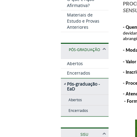
PROC
Afirmativa?
SENSU
Materiais de
Estudo e Provas
Anteriores
- Quem
devidam
abrangê
PÓS-GRADUAÇÃO
- Moda
- Valor
Abertos
Encerrados
- Inscr
- Proc
Pós-graduação -
EaD
- Aten
Abertos
 - For
Encerrados
SISU