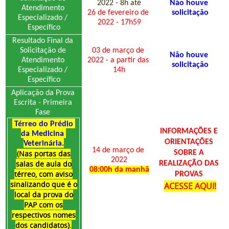
2022 - 8h até
Não houve 
Atendimento 
26 de fevereiro de 
solicitação
Especializado / 
2022 - 17h59
Específico
Resultado Final da 
Solicitação de 
03 de março de 
Não houve 
Atendimento 
2022 - a partir das 
solicitação
Especializado / 
14h
Específico
Aplicação da Prova 
Escrita - Primeira 
Fase 
 Térreo do Prédio 
INFORMAÇÕES E 
da Medicina 
ORIENTAÇÕES 
Veterinária.
14 de março de 
(Nas portas das
SOBRE A 
2022
salas de aula do
REALIZAÇÃO DAS 
0
8
:00h da manhã
térreo, com aviso
PROVAS 
sinalizando que é o
ACESSE AQUI!
local da prova do
PAP com os
respectivos nomes
dos candidatos).