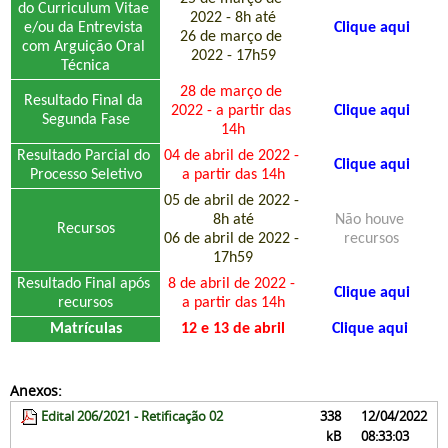
do Curriculum Vitae 
2022 - 8h até
e/ou da Entrevista 
Clique aqui
26 de março de 
com Arguição Oral 
2022 - 17h59
Técnica
28 de março de 
Resultado Final da 
2022 - a partir das 
Clique aqui
Segunda Fase
14h
Resultado Parcial do 
04 de abril de 2022 - 
Clique aqui
Processo Seletivo
a partir das 14h
05 de abril de 2022 - 
8h até
Não houve 
Recursos
06 de abril de 2022 - 
recursos
17h59
Resultado Final após 
8 de abril de 2022 - 
Clique aqui
recursos
a partir das 14h
Matrículas
12 e 13 de abril
Clique aqui
Anexos:
Edital 206/2021 - Retificação 02
338
12/04/2022
kB
08:33:03