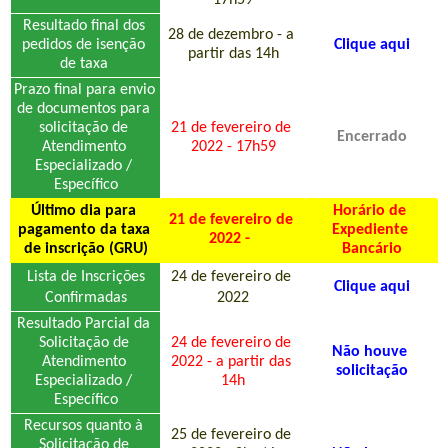
17h59
Resultado final dos 
28 de dezembro - a 
pedidos de isenção 
Clique aqui
partir das 14h
de taxa 
Prazo final para envio 
de documentos para 
solicitação de 
21 de fevereiro de 
Encerrado
Atendimento 
2022 - 17h59
Especializado / 
Específico
Último dia para 
Horário de 
21 de fevereiro de 
pagamento da taxa 
Expediente 
2022 - 
de inscrição (GRU)
Bancário
 Lista de Inscrições 
24 de fevereiro de 
Clique aqui
Confirmadas
2022
Resultado Parcial da 
Solicitação de 
24 de fevereiro de 
Não houve 
Atendimento 
2022 - a partir das 
solicitação
Especializado / 
14h
Específico
Recursos quanto à 
25 de fevereiro de 
Solicitação de 