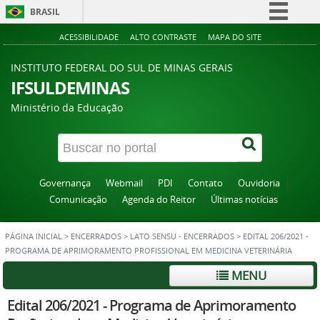
BRASIL
Simplifique!
ACESSIBILIDADE
ALTO CONTRASTE
MAPA DO SITE
Comunica BR
INSTITUTO FEDERAL DO SUL DE MINAS GERAIS
Participe
IFSULDEMINAS
Acesso à informação
Ministério da Educação
Legislação
Canais
Governança
Webmail
PDI
Contato
Ouvidoria
Comunicação
Agenda do Reitor
Últimas notícias
PÁGINA INICIAL
>
ENCERRADOS
>
LATO SENSU - ENCERRADOS
>
EDITAL 206/2021 -
PROGRAMA DE APRIMORAMENTO PROFISSIONAL EM MEDICINA VETERINÁRIA
MENU
Edital 206/2021 - Programa de Aprimoramento