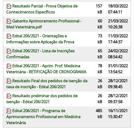
Resultado Parcial - Prova Objetiva de
157
18/03/2022
Conhecimentos Específicos
kB
07:44:11
Gabarito Aprimoramento Profissional -
60
21/03/2022
Med Veterinária.pdf
kB
10:26:38
Edital 206/2021 - Orientações e
73
11/03/2022
Informações sobre Aplicação da Prova
kB
17:44:37
Edital 206/2021 - Lista de Inscrições
65
24/02/2022
Confirmadas
kB
08:54:42
Edital 206/2021 - Aprim. Prof. Medicina
78
31/01/2022
Veterinária - RETIFICAÇÃO DE CRONOGRAMA
kB
13:54:52
Resultado Final dos pedidos de isenção da
26
28/12/2021
taxa de inscrição - Edital 206/2021
kB
09:38:45
Resultado preliminar dos pedidos de
26
28/12/2021
isenção - Edital 206/2021
kB
09:37:58
Edital 206/2021 - Programa de
485
16/11/2021
Aprimoramento Profissional em Medicina
kB
15:30:47
Veterinária