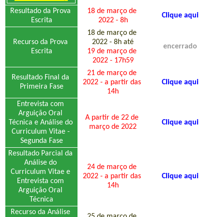
Resultado da Prova 
18 de março de 
Clique aqui
Escrita
2022 - 8h
18 de março de 
Recurso da Prova 
2022 - 8h até
encerrado
Escrita
19 de março de 
2022 - 17h59
21 de março de 
Resultado Final da 
2022 - a partir das 
Clique aqui
Primeira Fase
14h
Entrevista com 
Arguição Oral 
A partir de 22 de 
Técnica e Análise do 
Clique aqui
março de 2022
Curriculum Vitae - 
Segunda Fase
Resultado Parcial da 
Análise do 
24 de março de 
Curriculum Vitae e 
2022 - a partir das 
Clique aqui
Entrevista com 
14h
Arguição Oral 
Técnica
Recurso da Análise 
25 de março de 