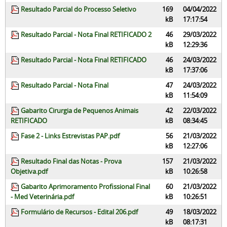
Resultado Parcial do Processo Seletivo
169
04/04/2022
kB
17:17:54
Resultado Parcial - Nota Final RETIFICADO 2
46
29/03/2022
kB
12:29:36
Resultado Parcial - Nota Final RETIFICADO
46
24/03/2022
kB
17:37:06
Resultado Parcial - Nota Final
47
24/03/2022
kB
11:54:09
Gabarito Cirurgia de Pequenos Animais
42
22/03/2022
RETIFICADO
kB
08:34:45
Fase 2 - Links Estrevistas PAP.pdf
56
21/03/2022
kB
12:27:06
Resultado Final das Notas - Prova
157
21/03/2022
Objetiva.pdf
kB
10:26:58
Gabarito Aprimoramento Profissional Final
60
21/03/2022
- Med Veterinária.pdf
kB
10:26:51
Formulário de Recursos - Edital 206.pdf
49
18/03/2022
kB
08:17:31