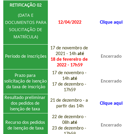
RETIFICAÇÃO 02
(DATA E
DOCUMENTOS PARA
12/04/2022
Clique aqui
SOLICITAÇÃO DE
MATRÍCULA)
17 de novembro de 
2021 - 14h 
até
Período de inscrições
Encerrado
18 de fevereiro de 
2022 - 17h59
17 de novembro - 
Prazo para 
14h 
até
solicitação de isenção 
Encerrado
17 de dezembro - 
da taxa de inscrição
17h59
Resultado preliminar 
21 de dezembro - a 
dos pedidos de 
Clique aqui
partir das 14h
isenção de taxa 
22 de dezembro - 
Recurso dos pedidos 
08h 
até
Encerrado
de isenção de taxa
23 de dezembro - 