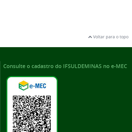
Voltar para o topo
Consulte o cadastro do IFSULDEMINAS no e-MEC