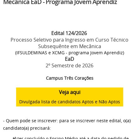
Mecânica EaD - Programa Jovem Aprendiz
Edital 124/2026
Processo Seletivo para Ingresso em Curso Técnico
Subsequênte em Mecânica
(IFSULDEMINAS e XCMG - programa Jovem Aprendiz)
EaD
2º Semestre de 2026
Campus Três Corações
Veja aqui
Divulgada lista de candidatos Aptos e Não Aptos
- Quem pode se inscrever: para se inscrever neste edital, o(a)
candidato(a) precisará:
a)
ter concluído o Ensino Médio até a data do pedido de