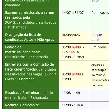
candidatos classificados - 1ª
aqui
chamada
Exames admissionais a serem
14/07 a 31/07
Realizados
realizados pela
XCMG
:
candidatos classificados
- 1ª chamada
Divulgação da lista de
04/08/2026
Clique
candidatos Aptos e Não Aptos
aqui
Pedido de
05/08
03/08
-
Em breve
matrícula
:
candidatos
17h
14h
a
classificados - 1ª chamada
10/08 - 17h59
Entrevista com a Comissão de
Aguarde a
Heteroidentificação
:
candidatos
convocação
classificados nas vagas LB-PPI e
05/08
04/08
a
do campus
LI-PPI
1ª Chamada
10/08
Três Corações
por email
Resultado Preliminar
:
pedido
11/08 - 14h
de matrícula - 1ª chamada
Recurso
:
Correção de
11/08 - 14h a