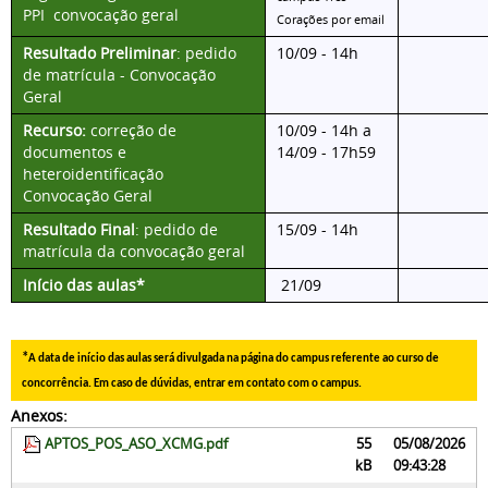
PPI
convocação geral
Corações por email
Resultado Preliminar
:
pedido
10/09 - 14h
de matrícula - Convocação
Geral
Recurso:
correção de
10/09 - 14h a
documentos e
14/09 - 17h59
heteroidentificação
Convocação Geral
Resultado Final
:
pedido de
15/09 - 14h
matrícula da convocação geral
Início das aulas*
21/09
*
A data de início das aulas será divulgada na página do campus referente ao curso de
concorrência. Em caso de dúvidas, entrar em contato com o campus.
Anexos:
APTOS_POS_ASO_XCMG.pdf
55
05/08/2026
kB
09:43:28