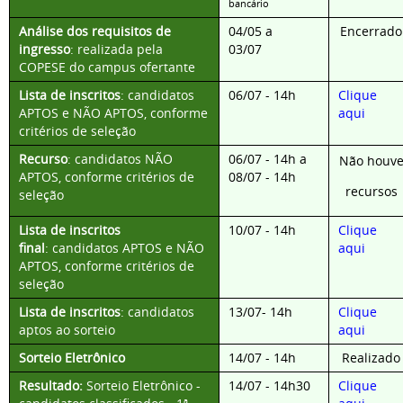
bancário
Análise dos requisitos de
04/05 a
Encerrado
ingresso
: realizada pela
03/07
COPESE do campus ofertante
Lista de inscritos
: candidatos
06/07
- 14h
Clique
APTOS e NÃO APTOS, conforme
aqui
critérios de seleção
Recurso
: candidatos NÃO
06/07 - 14h a
Não houv
APTOS, conforme critérios de
08/07 - 14h
recursos
seleção
Lista de inscritos
10/07 - 14h
Clique
final
:
candidatos APTOS e NÃO
aqui
APTOS, conforme critérios de
seleção
Lista de inscritos
: candidatos
13/07- 14h
Clique
aptos ao sorteio
aqui
Sorteio Eletrônico
14/07 - 14h
Realizado
Resultado:
Sorteio Eletrônico -
14/07 - 14h30
Clique