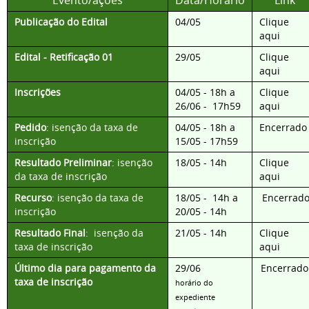
Evento/ações
Data/Horário
Link
Publicação do
Edital
04/05
Clique
aqui
Edital - Retificação 01
29/05
Clique
aqui
Inscrições
04/05 - 18h a
Clique
26/06 - 17h59
aqui
Pedido
: isenção da taxa de
04/05 - 18h a
Encerrado
inscrição
15/05 - 17h59
Resultado Preliminar
: isenção
18/05 - 14h
Clique
da taxa de inscrição
aqui
Recurso
: isenção da taxa de
18/05 - 14h a
Encerrad
inscrição
20/05 - 14h
Resultado Final
: isenção da
21/05 - 14h
Clique
taxa de inscrição
aqui
Último dia para pagamento da
29/06
Encerrado
taxa de inscrição
horário do
expediente