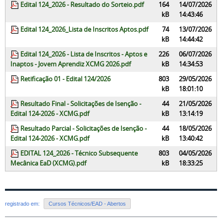
Edital 124_2026 - Resultado do Sorteio.pdf
164
14/07/2026
kB
14:43:46
Edital 124_2026_Lista de Inscritos Aptos.pdf
74
13/07/2026
kB
14:44:42
Edital 124_2026 - Lista de Inscritos - Aptos e
226
06/07/2026
Inaptos - Jovem Aprendiz XCMG 2026.pdf
kB
14:34:53
Retificação 01 - Edital 124/2026
803
29/05/2026
kB
18:01:10
Resultado Final - Solicitações de Isenção -
44
21/05/2026
Edital 124-2026 - XCMG.pdf
kB
13:14:19
Resultado Parcial - Solicitações de Isenção -
44
18/05/2026
Edital 124-2026 - XCMG.pdf
kB
13:40:42
EDITAL 124_2026 - Técnico Subsequente
803
04/05/2026
Mecânica EaD (XCMG).pdf
kB
18:33:25
registrado em:
Cursos Técnicos/EAD - Abertos