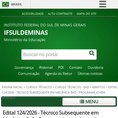
BRASIL
Simplifique!
ACESSIBILIDADE
ALTO CONTRASTE
MAPA DO SITE
Comunica BR
INSTITUTO FEDERAL DO SUL DE MINAS GERAIS
Participe
IFSULDEMINAS
Acesso à informação
Ministério da Educação
Legislação
Canais
Governança
Webmail
PDI
Contato
Ouvidoria
Comunicação
Agenda do Reitor
Últimas notícias
PÁGINA INICIAL
>
CURSOS TÉCNICOS
>
CURSOS TÉCNICOS - EAD
>
ABERTOS
>
EDITAL
124/2026 - TÉCNICO SUBSEQUENTE EM MECÂNICA EAD - PROGRAMA JOVEM
APRENDIZ
MENU
Edital 124/2026 - Técnico Subsequente em