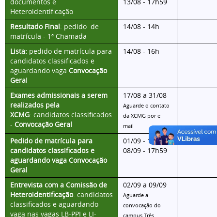
documentos e
13/08 - 17h59
Heteroidentificação
Resultado Final
:
pedido de
14/08 - 14h
matrícula - 1ª Chamada
Lista:
pedido de matrícula para
14/08 - 16h
candidatos classificados e
aguardando vaga
Convocação
Gera
l
Exames admissionais a serem
17/08 a 31/08
realizados pela
Aguarde o contato
XCMG
:
candidatos classificados
da XCMG por e-
-
Convocação Geral
mail
Pedido de matrícula para
01/09 - 14h a
candidatos classificados e
08/09 - 17h59
aguardando vaga
Convocação
Geral
Entrevista com a Comissão de
02/09 a 09/09
Heteroidentificação
:
candidatos
Aguarde a
classificados e aguardando
convocação do
vaga nas vagas LB-PPI e LI-
campus Três