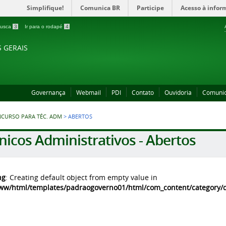
Simplifique!
Comunica BR
Participe
Acesso à infor
 busca
3
Ir para o rodapé
4
S GERAIS
Governança
Webmail
PDI
Contato
Ouvidoria
Comuni
CURSO PARA TÉC. ADM
>
ABERTOS
nicos Administrativos - Abertos
ng
: Creating default object from empty value in
ww/html/templates/padraogoverno01/html/com_content/category/de