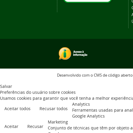
Desenvolvido com o CMS de código abert
Salvar
Preferências do usuário sobre cookies
Usamos cookies para garantir que você tenha a melhor experiência
Analytics
Aceitar todos
Recusar todos
Ferramentas usadas para anali
Google Analytics
Marketing
Aceitar
Recusar
Conjunto de técnicas que têm por objeto a