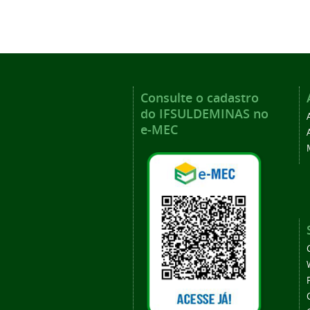
Consulte o cadastro
do IFSULDEMINAS no
e-MEC