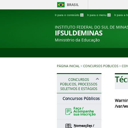
BRASIL
Ir para o conteúdo
1
Ir para o menu
2
Ir para a
INSTITUTO FEDERAL DO SUL DE MINA
IFSULDEMINAS
Ministério da Educação
PÁGINA INICIAL
>
CONCURSOS PÚBLICOS
>
CON
Téc
CONCURSOS
PÚBLICOS, PROCESSOS
SELETIVOS E ESTÁGIOS
Concursos Públicos
Warni
/var/w