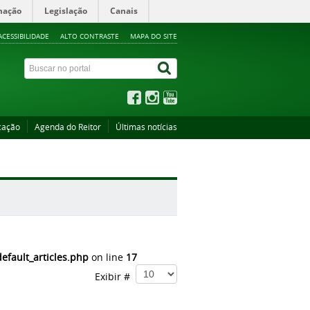
mação
Legislação
Canais
ACESSIBILIDADE
ALTO CONTRASTE
MAPA DO SITE
cação
Agenda do Reitor
Últimas notícias
fault_articles.php
on line
17
Exibir #