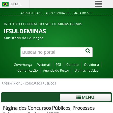
BRASIL
Simplifique!
ACESSIBILIDADE
ALTO CONTRASTE
MAPA DO SITE
Comunica BR
INSTITUTO FEDERAL DO SUL DE MINAS GERAIS
Participe
IFSULDEMINAS
Acesso à informação
Ministério da Educação
Legislação
Canais
Governança
Webmail
PDI
Contato
Ouvidoria
Comunicação
Agenda do Reitor
Últimas notícias
PÁGINA INICIAL
>
CONCURSOS PÚBLICOS
MENU
Página dos Concursos Públicos, Processos