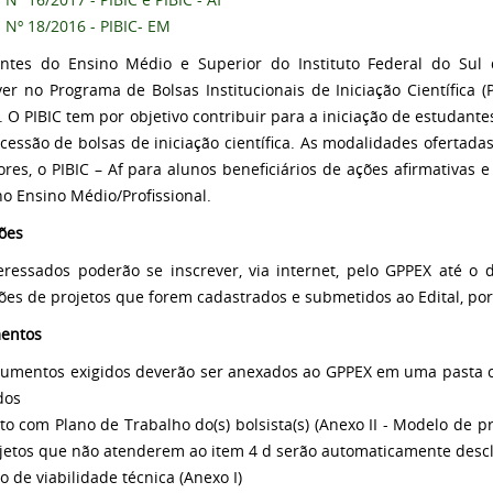
l Nº 18/2016 - PIBIC- EM
ntes do Ensino Médio e Superior do Instituto Federal do Su
ver no Programa de Bolsas Institucionais de Iniciação Científica (P
). O PIBIC tem por objetivo contribuir para a iniciação de estudant
cessão de bolsas de iniciação científica. As modalidades ofertada
ores, o PIBIC – Af para alunos beneficiários de ações afirmativas 
no Ensino Médio/Profissional.
ções
eressados poderão se inscrever, via internet, pelo GPPEX até o 
ções de projetos que forem cadastrados e submetidos ao Edital, po
entos
umentos exigidos deverão ser anexados ao GPPEX em uma pasta co
dos
eto com Plano de Trabalho do(s) bolsista(s) (Anexo II - Modelo de pro
jetos que não atenderem ao item 4 d serão automaticamente descl
o de viabilidade técnica (Anexo I)