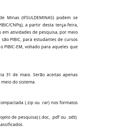
l de Minas (IFSULDEMINAS) podem se
IBIC/CNPq), a partir desta terça-feira,
es em atividades de pesquisa, por meio
s são PIBIC, para estudantes de cursos
e o PIBIC-EM, voltado para aqueles que
dia 31 de maio. Serão aceitas apenas
r meio do sistema.
mpactada (.zip ou .rar) nos formatos
jeto de pesquisa) (.doc, .pdf ou .odt).
assificados.