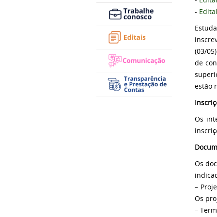
-
Edita
Estuda
inscre
(03/05
de con
superi
estão 
Inscri
Os int
inscri
Docum
Os doc
indica
– Proj
Os pro
– Term