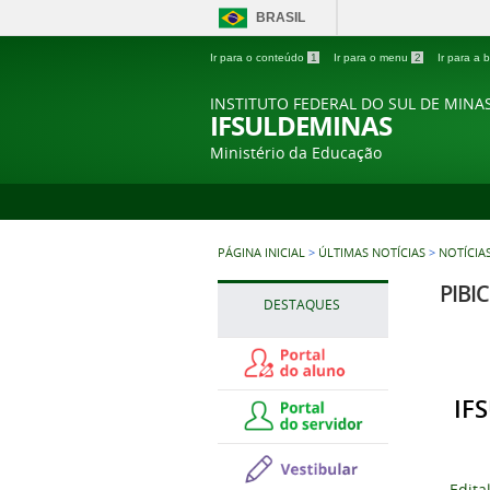
BRASIL
Ir para o conteúdo
1
Ir para o menu
2
Ir para a
INSTITUTO FEDERAL DO SUL DE MINA
IFSULDEMINAS
Ministério da Educação
PÁGINA INICIAL
>
ÚLTIMAS NOTÍCIAS
>
NOTÍCIAS
PIBIC
DESTAQUES
IFS
-
Edita