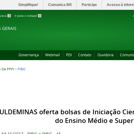
Simplifique!
Comunica BR
Participe
Acesso à infor
 busca
3
Ir para o rodapé
4
S GERAIS
Governança
Webmail
PDI
Contato
Ouvidoria
Comuni
 DA PPPI
>
PIBIC
ULDEMINAS oferta bolsas de Iniciação Cie
do Ensino Médio e Super
l Nº 16/2017 - PIBIC e PIBIC - Af