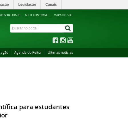
mação
Legislação
Canais
ACESSIBILIDADE
ALTO CONTRASTE
MAPA DO SITE
cação
Agenda do Reitor
Últimas notícias
ntífica para estudantes
ior