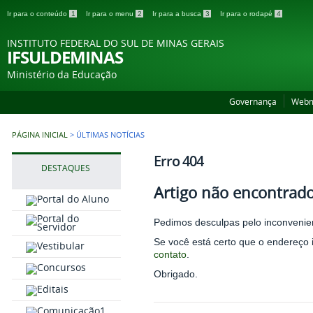
Ir para o conteúdo
1
Ir para o menu
2
Ir para a busca
3
Ir para o rodapé
4
INSTITUTO FEDERAL DO SUL DE MINAS GERAIS
IFSULDEMINAS
Ministério da Educação
Governança
Webm
PÁGINA INICIAL
>
ÚLTIMAS NOTÍCIAS
Erro 404
DESTAQUES
Artigo não encontrad
Pedimos desculpas pelo inconvenie
Se você está certo que o endereço 
contato
.
Obrigado.