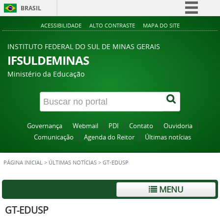
BRASIL
Simplifique!
ACESSIBILIDADE
ALTO CONTRASTE
MAPA DO SITE
Comunica BR
INSTITUTO FEDERAL DO SUL DE MINAS GERAIS
Participe
IFSULDEMINAS
Acesso à informação
Ministério da Educação
Legislação
Canais
Governança
Webmail
PDI
Contato
Ouvidoria
Comunicação
Agenda do Reitor
Últimas notícias
PÁGINA INICIAL
>
ÚLTIMAS NOTÍCIAS
>
GT-EDUSP
MENU
GT-EDUSP