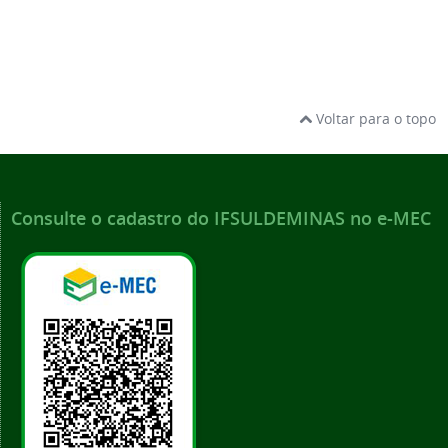
Voltar para o topo
Consulte o cadastro do IFSULDEMINAS no e-MEC