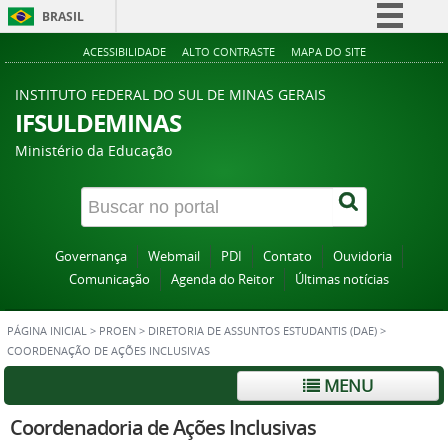
BRASIL
Simplifique!
ACESSIBILIDADE
ALTO CONTRASTE
MAPA DO SITE
Comunica BR
INSTITUTO FEDERAL DO SUL DE MINAS GERAIS
Participe
IFSULDEMINAS
Acesso à informação
Ministério da Educação
Legislação
Canais
Governança
Webmail
PDI
Contato
Ouvidoria
Comunicação
Agenda do Reitor
Últimas notícias
PÁGINA INICIAL
>
PROEN
>
DIRETORIA DE ASSUNTOS ESTUDANTIS (DAE)
>
COORDENAÇÃO DE AÇÕES INCLUSIVAS
MENU
Coordenadoria de Ações Inclusivas