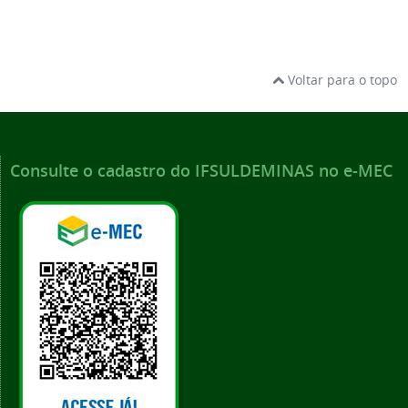
Voltar para o topo
Consulte o cadastro do IFSULDEMINAS no e-MEC