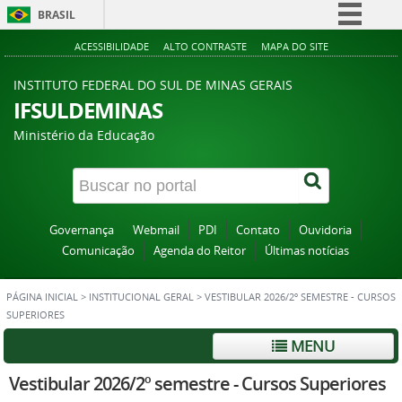
BRASIL
Simplifique!
ACESSIBILIDADE
ALTO CONTRASTE
MAPA DO SITE
Comunica BR
INSTITUTO FEDERAL DO SUL DE MINAS GERAIS
Participe
IFSULDEMINAS
Acesso à informação
Ministério da Educação
Legislação
Canais
Governança
Webmail
PDI
Contato
Ouvidoria
Comunicação
Agenda do Reitor
Últimas notícias
PÁGINA INICIAL
>
INSTITUCIONAL GERAL
>
VESTIBULAR 2026/2º SEMESTRE - CURSOS
SUPERIORES
MENU
Vestibular 2026/2º semestre - Cursos Superiores