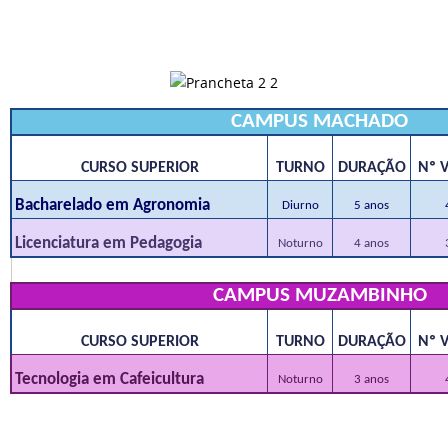
CAMPUS MACHADO
CURSO SUPERIOR
TURNO
DURAÇÃO
Nº 
Bacharelado em Agronomia
Diurno
5 anos
Licenciatura em Pedagogia
Noturno
4 anos
CAMPUS MUZAMBINHO
CURSO SUPERIOR
TURNO
DURAÇÃO
Nº 
Tecnologia em Cafeicultura
Noturno
3 anos