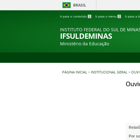
BRASIL
Ir para o conteúdo
1
Ir para o menu
2
Ir para a
INSTITUTO FEDERAL DO SUL DE MINA
IFSULDEMINAS
Ministério da Educação
PÁGINA INICIAL
>
INSTITUCIONAL GERAL
>
OUVI
Ouvid
Relató
Por so