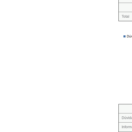
Total
Dúvid
Infor