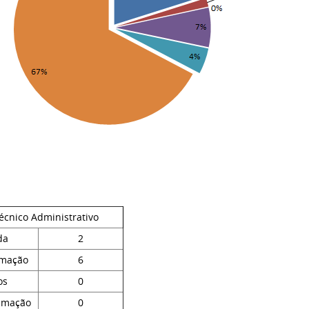
écnico Administrativo
da
2
rmação
6
os
0
amação
0