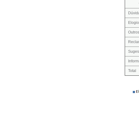
Dúvid
Elogio
Outro
Recla
Suges
Infor
Total