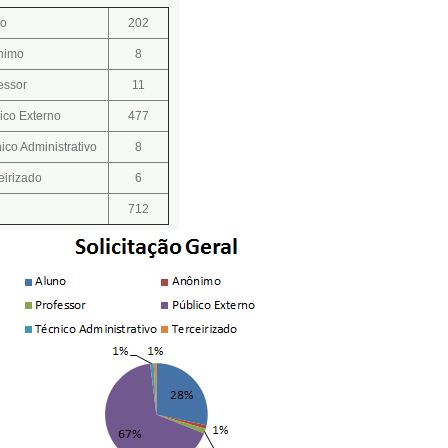
no
202
nimo
8
essor
11
ico Externo
477
ico Administrativo
8
eirizado
6
l
712