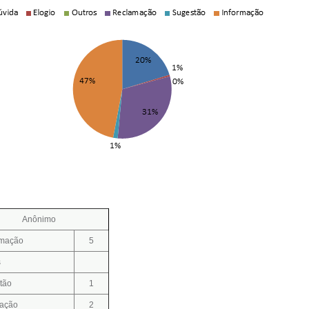
Anônimo
mação
5
s
tão
1
mação
2