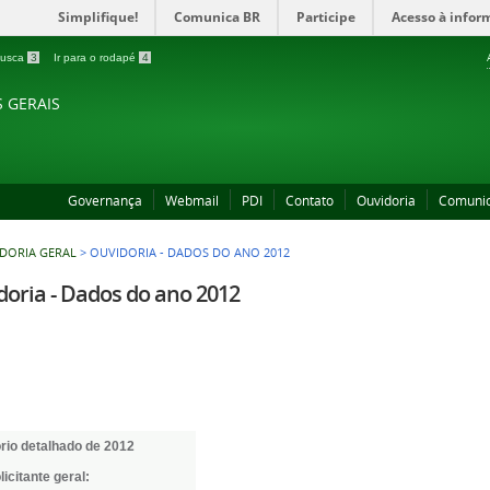
Simplifique!
Comunica BR
Participe
Acesso à infor
 busca
3
Ir para o rodapé
4
S GERAIS
Governança
Webmail
PDI
Contato
Ouvidoria
Comuni
DORIA GERAL
>
OUVIDORIA - DADOS DO ANO 2012
oria - Dados do ano 2012
rio detalhado de 2012
licitante geral: