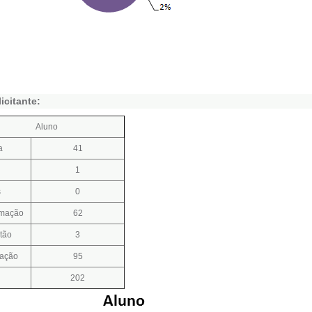
icitante:
Aluno
a
41
1
s
0
mação
62
tão
3
mação
95
202