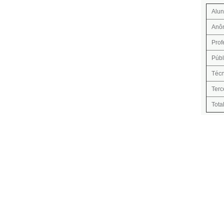
Alu
Anô
Prof
Públ
Técn
Terc
Tota