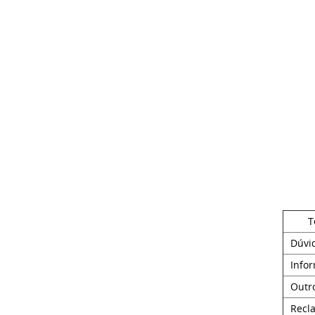
T
Dúvi
Info
Outr
Recl