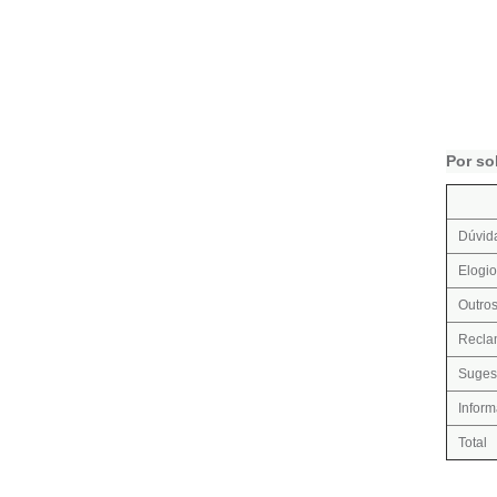
Por sol
Dúvid
Elogio
Outro
Recla
Suges
Infor
Total