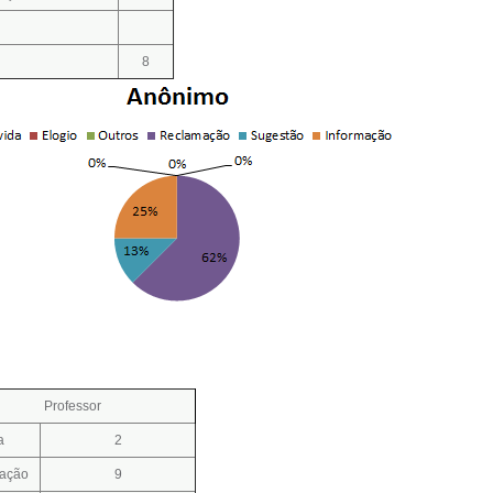
8
Professor
a
2
mação
9