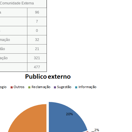
Comunidade Externa
a
96
7
s
0
mação
32
tão
21
mação
321
477