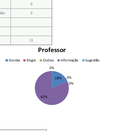
s
0
tão
0
11