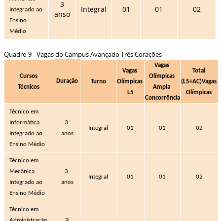
3
Integral
01
01
02
Integrado ao 
anso
Ensino 
Médio
Quadro 9 - Vagas do Campus Avançado Três Corações
Vagas 
Vagas 
Total 
Cursos 
Olímpicas 
Duração
Turno
Olímpicas 
(L5+AC)
Vagas 
Técnicos 
Ampla 
L5
Olímpicas 
Concorrência
Técnico em 
Informática 
3 
Integral
01
01
02
Integrado ao 
anos
Ensino Médio
Técnico em 
Mecânica 
3 
Integral
01
01
02
Integrado ao 
anos
Ensino Médio 
Técnico em 
3
Administração 