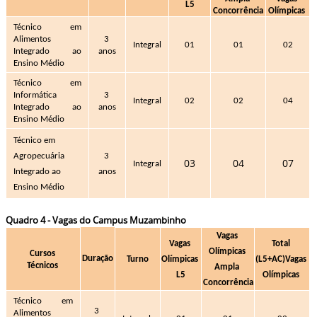
L5
Concorrência
Olímpicas 
Técnico em 
Alimentos 
3 
Integral
01
01
02
Integrado ao 
anos
Ensino Médio
Técnico em 
Informática 
3 
Integral
02
02
04
Integrado ao 
anos
Ensino Médio
Técnico em 
Agropecuária 
3 
03
04
07
Integral
Integrado ao 
anos
Ensino Médio
Quadro 4 - Vagas do Campus Muzambinho
Vagas 
Vagas 
Total 
Olímpicas 
Cursos 
Duração
Turno
Olímpicas 
(L5+AC)
Vagas 
Técnicos 
Ampla 
L5
Olímpicas 
Concorrência
Técnico em 
3 
Alimentos 