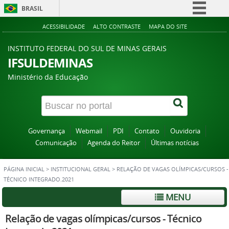
BRASIL
Simplifique!
ACESSIBILIDADE
ALTO CONTRASTE
MAPA DO SITE
Comunica BR
INSTITUTO FEDERAL DO SUL DE MINAS GERAIS
Participe
IFSULDEMINAS
Acesso à informação
Ministério da Educação
Legislação
Canais
Governança
Webmail
PDI
Contato
Ouvidoria
Comunicação
Agenda do Reitor
Últimas notícias
PÁGINA INICIAL
>
INSTITUCIONAL GERAL
>
RELAÇÃO DE VAGAS OLÍMPICAS/CURSOS -
TÉCNICO INTEGRADO.2021
MENU
Relação de vagas olímpicas/cursos - Técnico