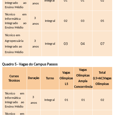
Integral 
01
01
02
Integrado ao 
anos
Ensino Médio
Técnico em 
3 
Informática 
Integral
02
03
05
Integrado ao 
anos
Ensino Médio 
Técnico em 
Agropecuária 
3 
03
04
07
Integral
Integrado ao 
anos
Ensino Médio 
Quadro 5 - Vagas do Campus Passos
Vagas 
Vagas 
Total 
Olímpicas 
Cursos 
Duração
Turno
Olímpicas 
(L5+AC)
Vagas 
Técnicos 
Ampla 
L5
Olímpicas 
Concorrência
Técnico em 
3 
Informática 
Integral 
01
01
02
Integrado ao 
anos
Ensino Médio
Técnico em 