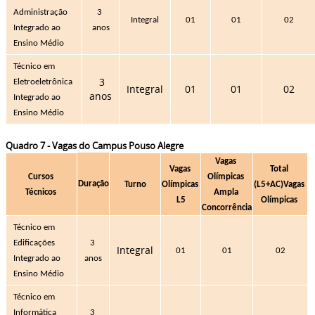
Administração 
3 
Integral
01
01
02
Integrado ao 
anos
Ensino Médio
Técnico em 
3
Eletroeletrônica 
Integral
01
01
02
anos
Integrado ao 
Ensino Médio
Quadro 7 - Vagas do Campus Pouso Alegre
Vagas 
Vagas 
Total 
Cursos 
Olímpicas 
Duração
Turno
Olímpicas 
(L5+AC)
Vagas 
Técnicos 
Ampla 
L5
Olímpicas 
Concorrência
Técnico em 
Edificações 
3 
Integral
01
01
02
Integrado ao 
anos
Ensino Médio 
Técnico em 
Informática 
3 