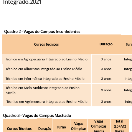
Integrado.2021
Quadro 2 - Vagas do Campus Inconfidentes
Duração
Cursos Técnicos 
Tur
Técnico em Agropecuária Integrado ao Ensino Médio
3 anos 
Integ
Técnico em Alimentos Integrado ao Ensino Médio
3 anos
Integ
Técnico em Informática Integrado ao Ensino Médio
3 anos
Integ
Técnico em Meio Ambiente Integrado ao Ensino 
3 anos
Integ
Médio
Técnico em Agrimensura Integrado ao Ensino Médio
3 anos
Inte
Quadro 3 - Vagas do Campus Machado
Vagas 
Total 
Vagas 
Olímpicas 
(L5+AC)
Turno
Cursos Técnicos 
Duração
Olímpicas 
Ampla 
Vagas 