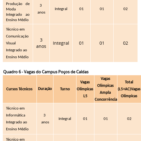
Produção de 
3 
Integral
01
01
02
Moda 
anos
Integrado ao 
Ensino Médio
Técnico em 
Comunicação 
3
Integral
01
01
02
Visual 
anos
Integrado ao 
Ensino Médio
Quadro 6 - Vagas do Campus Poços de Caldas
Vagas 
Vagas 
Total 
Olímpicas 
Duração
Cursos Técnicos 
Turno
Olímpicas 
(L5+AC)
Vagas 
Ampla 
L5
Olímpicas 
Concorrência
Técnico em 
Informática 
3 
Integral
01
01
02
Integrado ao 
anos
Ensino Médio
Técnico em 