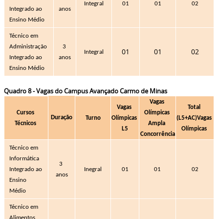
Integral
01
01
02
Integrado ao 
anos
Ensino Médio 
Técnico em 
Administração
3 
01
01
02
Integral
Integrado ao 
anos
Ensino Médio
Quadro 8 - Vagas do Campus Avançado Carmo de Minas
Vagas 
Vagas 
Total 
Cursos 
Olímpicas 
Duração
Turno
Olímpicas 
(L5+AC)
Vagas 
Técnicos 
Ampla 
L5
Olímpicas 
Concorrência
Técnico em 
Informática 
3 
Integrado ao 
Inegral
01
01
02
anos
Ensino 
Médio
Técnico em 
Alimentos 