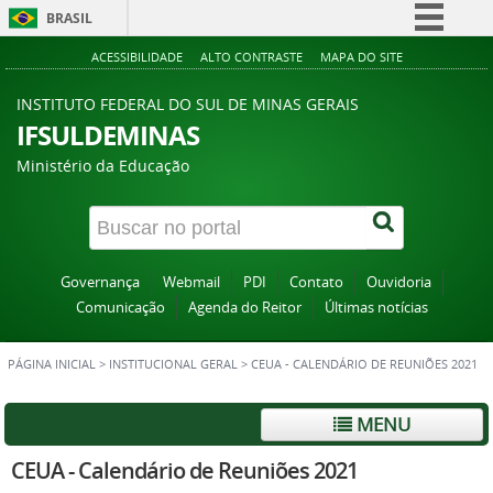
BRASIL
Simplifique!
ACESSIBILIDADE
ALTO CONTRASTE
MAPA DO SITE
Comunica BR
INSTITUTO FEDERAL DO SUL DE MINAS GERAIS
Participe
IFSULDEMINAS
Acesso à informação
Ministério da Educação
Legislação
Canais
Governança
Webmail
PDI
Contato
Ouvidoria
Comunicação
Agenda do Reitor
Últimas notícias
PÁGINA INICIAL
>
INSTITUCIONAL GERAL
>
CEUA - CALENDÁRIO DE REUNIÕES 2021
MENU
CEUA - Calendário de Reuniões 2021