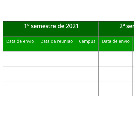
1º semestre de 2021
2º se
Data de envio
Data da reunião
Campus
Data de envio