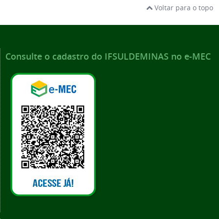
Voltar para o topo
Consulte o cadastro do IFSULDEMINAS no e-MEC