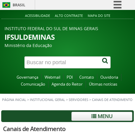
BRASIL
Simplifique!
ACESSIBILIDADE
ALTO CONTRASTE
MAPA DO SITE
Comunica BR
INSTITUTO FEDERAL DO SUL DE MINAS GERAIS
Participe
IFSULDEMINAS
Acesso à informação
Ministério da Educação
Legislação
Canais
Governança
Webmail
PDI
Contato
Ouvidoria
Comunicação
Agenda do Reitor
Últimas notícias
PÁGINA INICIAL
>
INSTITUCIONAL GERAL
>
SERVIDORES
>
CANAIS DE ATENDIMENTO
MENU
Canais de Atendimento