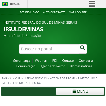
BRASIL
Simplifique!
ACESSIBILIDADE
ALTO CONTRASTE
MAPA DO SITE
Comunica BR
INSTITUTO FEDERAL DO SUL DE MINAS GERAIS
Participe
IFSULDEMINAS
Acesso à informação
Ministério da Educação
Legislação
Canais
Governança
Webmail
PDI
Contato
Ouvidoria
Comunicação
Agenda do Reitor
Últimas notícias
PÁGINA INICIAL
>
ÚLTIMAS NOTÍCIAS
>
NOTÍCIAS DA PROAD
>
PAGTESOURO É
IMPLANTADO NO IFSULDEMINAS
MENU