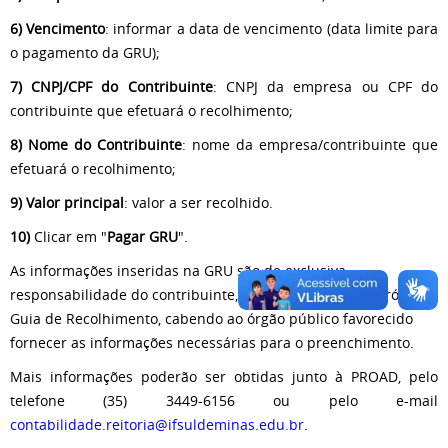
6) Vencimento
: informar a data de vencimento (data limite para
o pagamento da GRU);
7) CNPJ/CPF do Contribuinte
: CNPJ da empresa ou CPF do
contribuinte que efetuará o recolhimento;
8) Nome do Contribuinte
: nome da empresa/contribuinte que
efetuará o recolhimento;
9) Valor principal
: valor a ser recolhido.
10)
Clicar em "
Pagar GRU
".
As informações inseridas na GRU são de exclusiva
responsabilidade do contribuinte, conforme citado na própria
Guia de Recolhimento, cabendo ao órgão público favorecido
fornecer as informações necessárias para o preenchimento.
Mais informações poderão ser obtidas junto à PROAD, pelo
telefone (35) 3449-6156 ou pelo e-mail
contabilidade.reitoria@ifsuldeminas.edu.br
.