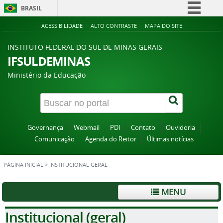
BRASIL
Simplifique!
ACESSIBILIDADE
ALTO CONTRASTE
MAPA DO SITE
Comunica BR
INSTITUTO FEDERAL DO SUL DE MINAS GERAIS
Participe
IFSULDEMINAS
Acesso à informação
Ministério da Educação
Legislação
Canais
Governança
Webmail
PDI
Contato
Ouvidoria
Comunicação
Agenda do Reitor
Últimas notícias
PÁGINA INICIAL
>
INSTITUCIONAL GERAL
MENU
Institucional (geral)