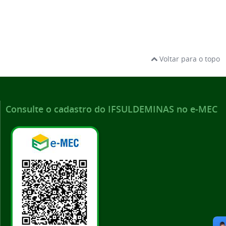
Voltar para o topo
Consulte o cadastro do IFSULDEMINAS no e-MEC