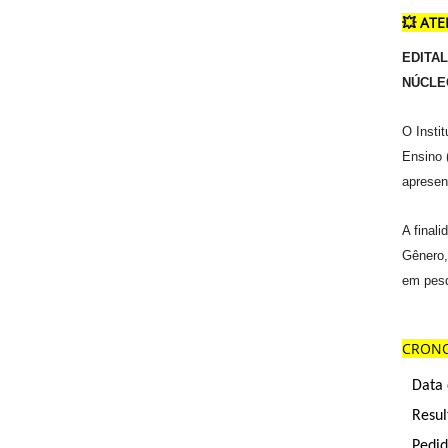
💥 AT
EDITA
NÚCLE
O Insti
Ensino 
apresen
A final
Gênero,
em pes
CRONO
Data 
Resul
Pedid