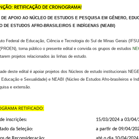
ENÇÃO: RETIFICAÇÃO DE CRONOGRAMA!
L DE APOIO AO NÚCLEO DE ESTUDOS E PESQUISA EM GÊNERO, EDU
O DE ESTUDOS AFRO-BRASILEIROS E INDÍGENAS (NEABI)
tuto Federal de Educação, Ciência e Tecnologia do Sul de Minas Gerais (IF
(PROEN), torna público o presente edital e convida os grupos de estudos
NE
tarem projetos relacionados às linhas de estudo.
idade deste edital é apoiar projetos dos Núcleos de estudo institucionais N
 Educação e Sexualidade) e NEABI (Núcleo de Estudos Afro-brasileiros e Ind
quisa e extensão.
GRAMA RETIFICADO:
de inscrições:
15/03/2024 a 03/04/
tado da Seleção:
a partir de 09/04/20
os de Reconsideração:
até o dia 10/04/2024