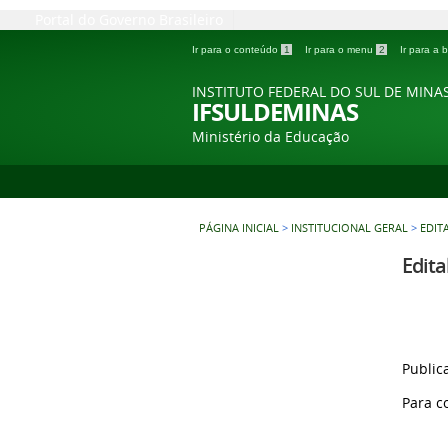
Portal do Governo Brasileiro
Ir para o conteúdo
1
Ir para o menu
2
Ir para a
INSTITUTO FEDERAL DO SUL DE MINA
IFSULDEMINAS
Ministério da Educação
PÁGINA INICIAL
>
INSTITUCIONAL GERAL
>
EDITA
Edita
Public
Para c