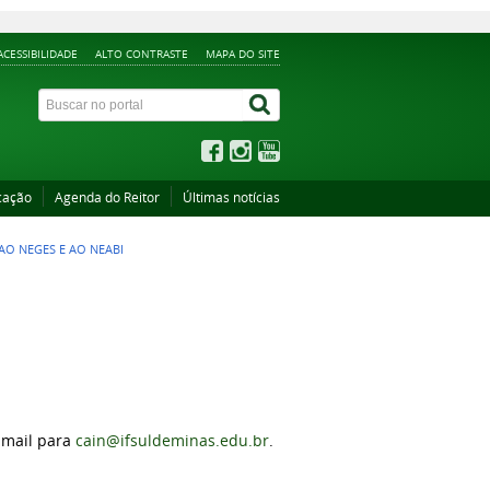
ACESSIBILIDADE
ALTO CONTRASTE
MAPA DO SITE
cação
Agenda do Reitor
Últimas notícias
 AO NEGES E AO NEABI
-mail para
cain@ifsuldeminas.edu.br
.