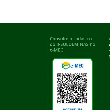
Consulte o cadastro
do IFSULDEMINAS no
e-MEC