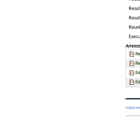
Resul
Resul
Reuni
Execu
Anexos
Re
Re
Ed
Ed
registra