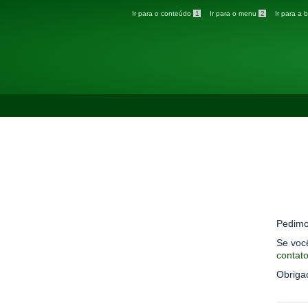
Ir para o conteúdo
1
Ir para o menu
2
Ir para a
INSTITUTO FEDERAL DO SUL DE MINA
IFSULDEMINAS
Ministério da Educação
PÁGINA INICIAL
>
INSTITUCIONAL GERAL
Erro 
Art
Pedimo
Se voc
contat
Obriga