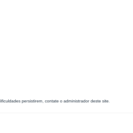
ágina não pode ser vista porque:
m
bookmark/favorito desatualizado
 mecanismo de busca com
informação desatualizada sobre esse site
m
endereço digitado errado
cê
não tem permissão
para ver esta página
tem solicitado
não foi encontrado.
rreu um erro ao processar sua solicitação.
uma das páginas a seguir:
ina inicial
pa do site
sca
ificuldades persistirem, contate o administrador deste site.
ormações técnicas