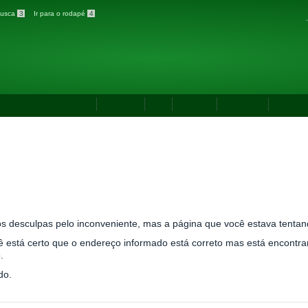
 busca
3
Ir para o rodapé
4
S GERAIS
Governança
Webmail
PDI
Contato
Ouvidoria
Comuni
404
igo não encontrado
s desculpas pelo inconveniente, mas a página que você estava tentan
ê está certo que o endereço informado está correto mas está encontra
o
.
do.