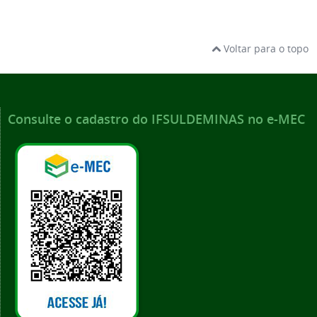
Voltar para o topo
Consulte o cadastro do IFSULDEMINAS no e-MEC