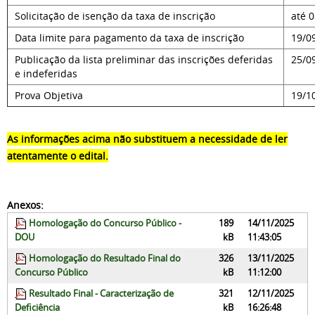
Solicitação de isenção da taxa de inscrição
até 
Data limite para pagamento da taxa de inscrição
19/0
Publicação da lista preliminar das inscrições deferidas
25/0
e indeferidas
Prova Objetiva
19/1
As informações acima não substituem a necessidade de ler
atentamente o edital.
Anexos:
Homologação do Concurso Público -
189
14/11/2025
DOU
kB
11:43:05
Homologação do Resultado Final do
326
13/11/2025
Concurso Público
kB
11:12:00
Resultado Final - Caracterização de
321
12/11/2025
Deficiência
kB
16:26:48