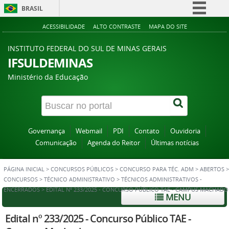
BRASIL
Simplifique!
ACESSIBILIDADE
ALTO CONTRASTE
MAPA DO SITE
Comunica BR
INSTITUTO FEDERAL DO SUL DE MINAS GERAIS
Participe
IFSULDEMINAS
Acesso à informação
Ministério da Educação
Legislação
Canais
Governança
Webmail
PDI
Contato
Ouvidoria
Comunicação
Agenda do Reitor
Últimas notícias
PÁGINA INICIAL
>
CONCURSOS PÚBLICOS
>
CONCURSO PARA TÉC. ADM
>
ABERTOS
>
CONCURSOS
>
TÉCNICO ADMINISTRATIVO
>
TÉCNICOS ADMINISTRATIVOS -
ENCERRADOS
>
EDITAL Nº 233/2025 - CONCURSO PÚBLICO TAE - CAMPUS MACHADO
MENU
Edital nº 233/2025 - Concurso Público TAE -