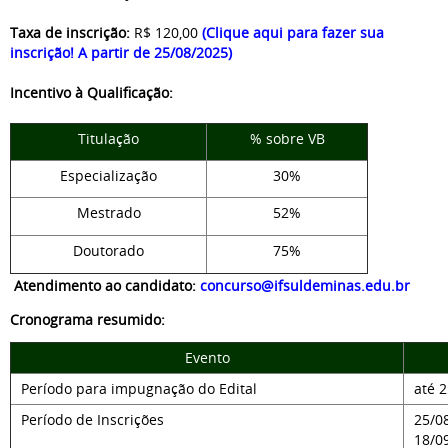
Taxa de inscrição:
R$ 120,00
(Clique aqui para fazer sua
inscrição! A partir de 25/08/2025)
Incentivo à Qualificação:
Titulação
% sobre VB
Especialização
30%
Mestrado
52%
Doutorado
75%
Atendimento ao candidato:
concurso@ifsuldeminas.edu.br
Cronograma resumido:
Evento
Período para impugnação do Edital
até 
Período de Inscrições
25/0
18/0