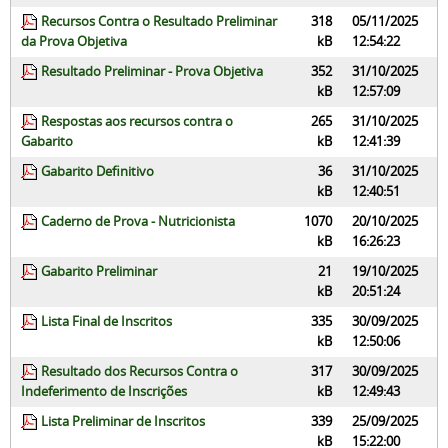
Recursos Contra o Resultado Preliminar
318
05/11/2025
da Prova Objetiva
kB
12:54:22
Resultado Preliminar - Prova Objetiva
352
31/10/2025
kB
12:57:09
Respostas aos recursos contra o
265
31/10/2025
Gabarito
kB
12:41:39
Gabarito Definitivo
36
31/10/2025
kB
12:40:51
Caderno de Prova - Nutricionista
1070
20/10/2025
kB
16:26:23
Gabarito Preliminar
21
19/10/2025
kB
20:51:24
Lista Final de Inscritos
335
30/09/2025
kB
12:50:06
Resultado dos Recursos Contra o
317
30/09/2025
Indeferimento de Inscrições
kB
12:49:43
Lista Preliminar de Inscritos
339
25/09/2025
kB
15:22:00